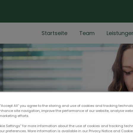
Startseite
Team
Leistunge
 “Accept All” you agree to the storing and use of cookies and tracking technol
enhance site navigation, improve the performance of our website, analyse web
marketing efforts.
okie Settings” for more information about the use of cookies and tracking tec
our preferences. More information is available in our Privacy Notice and Cookie 