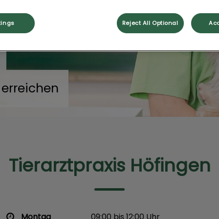
tings
Reject All Optional
Acc
 erreichen
Tierarztpraxis Höfingen
Montag
09:00 bis 12:00 Uhr