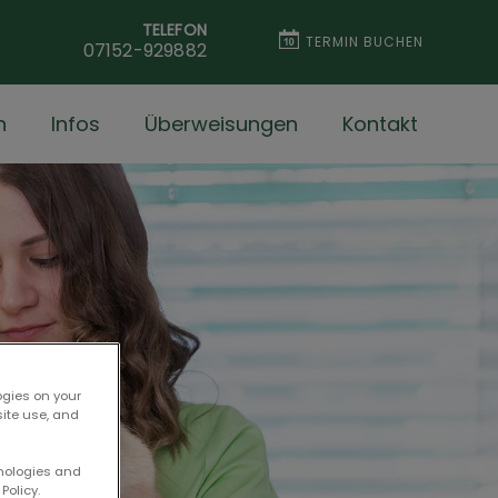
TELEFON
TERMIN BUCHEN
07152-929882
n
Infos
Überweisungen
Kontakt
ogies on your
site use, and
hnologies and
Policy.