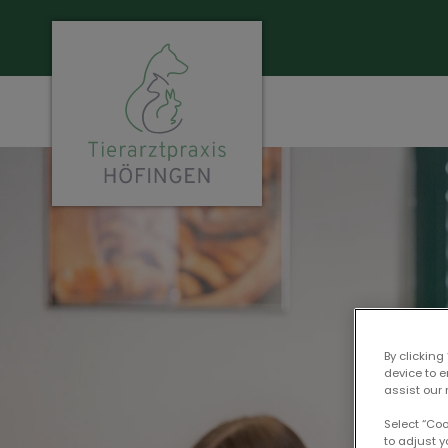
Homepage Tierarztpraxis Höfingen
By clicking
device to 
assist our 
Select “Co
to adjust y