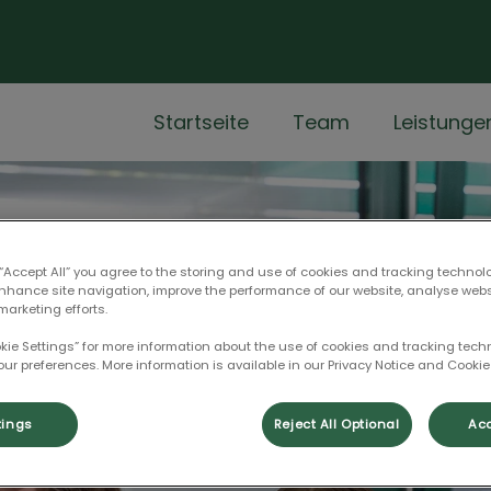
Startseite
Team
Leistunge
 “Accept All” you agree to the storing and use of cookies and tracking technol
enhance site navigation, improve the performance of our website, analyse web
marketing efforts.
okie Settings” for more information about the use of cookies and tracking tec
our preferences. More information is available in our Privacy Notice and Cookie 
tings
Reject All Optional
Acc